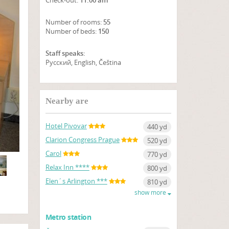
Check-out:
11:00 am
Number of rooms:
55
Number of beds:
150
Staff speaks:
Русский, English, Čeština
SHOW ON MAP
Nearby are
Hotel Pivovar
440 yd
Clarion Congress Prague
520 yd
Carol
770 yd
Relax Inn ****
800 yd
Elen´s Arlington ***
810 yd
show more
Metro station