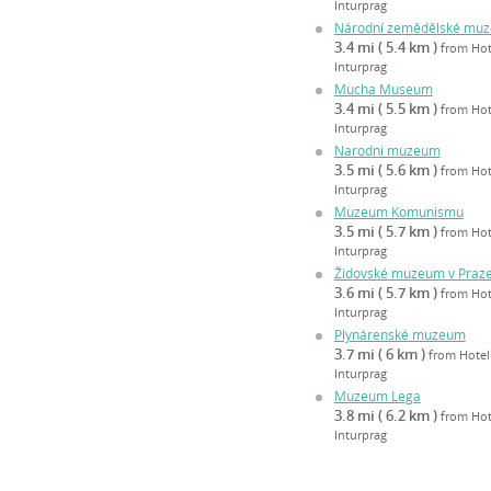
Inturprag
Národní zemědělské mu
3.4 mi ( 5.4 km )
from Hot
Inturprag
Mucha Museum
3.4 mi ( 5.5 km )
from Hot
Inturprag
Narodni muzeum
3.5 mi ( 5.6 km )
from Hot
Inturprag
Muzeum Komunismu
3.5 mi ( 5.7 km )
from Hot
Inturprag
Židovské muzeum v Praz
3.6 mi ( 5.7 km )
from Hot
Inturprag
Plynárenské muzeum
3.7 mi ( 6 km )
from Hotel
Inturprag
Muzeum Lega
3.8 mi ( 6.2 km )
from Hot
Inturprag