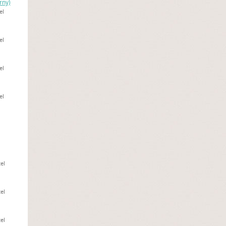
rny)
el
el
el
el
el
el
el