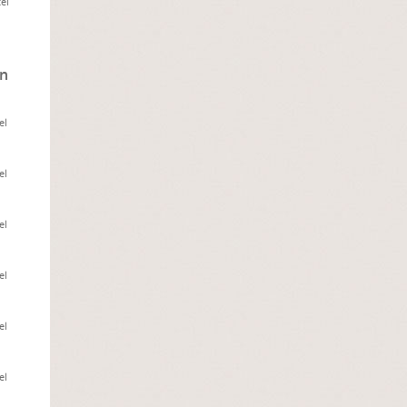
el
on
el
el
el
el
el
el