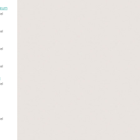
zeum
el
el
el
el
e
el
el