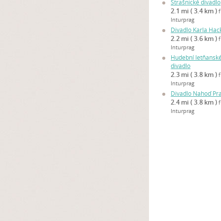
Strašnické divadlo
2.1 mi ( 3.4 km )
Inturprag
Divadlo Karla Hac
2.2 mi ( 3.6 km )
Inturprag
Hudební letňansk
divadlo
2.3 mi ( 3.8 km )
Inturprag
Divadlo Nahoď Pr
2.4 mi ( 3.8 km )
Inturprag