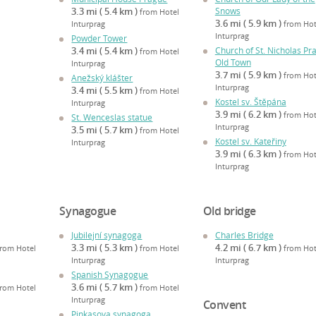
3.3 mi ( 5.4 km )
Snows
from Hotel
3.6 mi ( 5.9 km )
Inturprag
from Hot
Inturprag
Powder Tower
3.4 mi ( 5.4 km )
Church of St. Nicholas Pr
from Hotel
Old Town
Inturprag
3.7 mi ( 5.9 km )
from Hot
Anežský klášter
Inturprag
3.4 mi ( 5.5 km )
from Hotel
Kostel sv. Štěpána
Inturprag
3.9 mi ( 6.2 km )
from Hot
St. Wenceslas statue
Inturprag
3.5 mi ( 5.7 km )
from Hotel
Kostel sv. Kateřiny
Inturprag
3.9 mi ( 6.3 km )
from Hot
Inturprag
Synagogue
Old bridge
Jubilejní synagoga
Charles Bridge
3.3 mi ( 5.3 km )
4.2 mi ( 6.7 km )
from Hotel
from Hotel
from Hot
Inturprag
Inturprag
Spanish Synagogue
3.6 mi ( 5.7 km )
from Hotel
from Hotel
Inturprag
Convent
Pinkasova synagoga