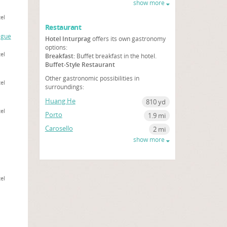
show more
el
Restaurant
ague
Hotel Inturprag
offers its own gastronomy
options:
el
Breakfast:
Buffet breakfast in the hotel.
Buffet-Style Restaurant
Other gastronomic possibilities in
el
surroundings:
Huang He
810 yd
el
Porto
1.9 mi
Carosello
2 mi
show more
el