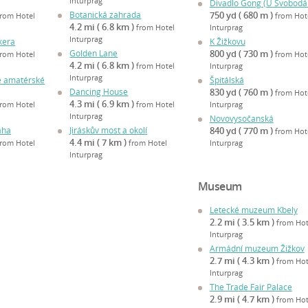
Inturprag
Divadlo Gong (U Svobodá
Botanická zahrada
750 yd ( 680 m )
from Hotel
from Hot
4.2 mi ( 6.8 km )
from Hotel
Inturprag
Inturprag
kera
K Žižkovu
Golden Lane
800 yd ( 730 m )
from Hotel
from Hot
4.2 mi ( 6.8 km )
from Hotel
Inturprag
Inturprag
é amatérské
Špitálská
Dancing House
830 yd ( 760 m )
from Hot
4.3 mi ( 6.9 km )
from Hotel
from Hotel
Inturprag
Inturprag
Novovysočanská
aha
Jiráskův most a okolí
840 yd ( 770 m )
from Hot
4.4 mi ( 7 km )
from Hotel
from Hotel
Inturprag
Inturprag
Museum
Letecké muzeum Kbely
2.2 mi ( 3.5 km )
from Hot
Inturprag
Armádní muzeum Žižkov
2.7 mi ( 4.3 km )
from Hot
Inturprag
The Trade Fair Palace
2.9 mi ( 4.7 km )
from Hot