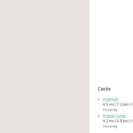
Castle
Vyšehrad
4.5 mi ( 7.2 km )
Inturprag
Prague Castle
4.2 mi ( 6.8 km )
Inturprag