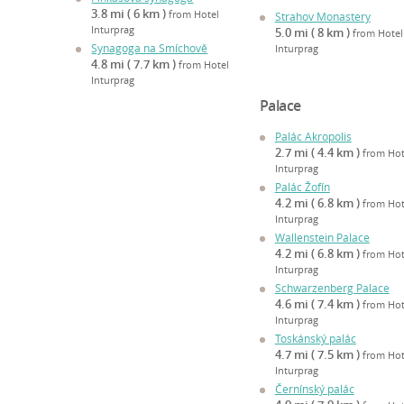
3.8 mi ( 6 km )
from Hotel
Strahov Monastery
Inturprag
5.0 mi ( 8 km )
from Hotel
Synagoga na Smíchově
Inturprag
4.8 mi ( 7.7 km )
from Hotel
Inturprag
Palace
Palác Akropolis
2.7 mi ( 4.4 km )
from Hot
Inturprag
Palác Žofín
4.2 mi ( 6.8 km )
from Hot
Inturprag
Wallenstein Palace
4.2 mi ( 6.8 km )
from Hot
Inturprag
Schwarzenberg Palace
4.6 mi ( 7.4 km )
from Hot
Inturprag
Toskánský palác
4.7 mi ( 7.5 km )
from Hot
Inturprag
Černínský palác