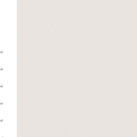
el
el
el
el
el