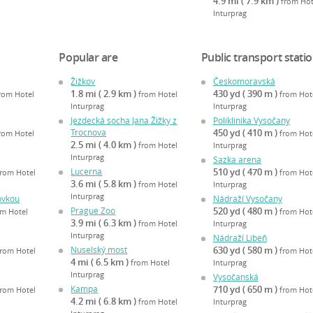
4.9 mi ( 7.9 km )
from Hot
Inturprag
Popular are
Public transport stati
Žižkov
Českomoravská
1.8 mi ( 2.9 km )
430 yd ( 390 m )
rom Hotel
from Hotel
from Hot
Inturprag
Inturprag
Jezdecká socha Jana Žižky z
Poliklinika Vysočany
Trocnova
450 yd ( 410 m )
rom Hotel
from Hot
2.5 mi ( 4.0 km )
from Hotel
Inturprag
Inturprag
Sazka arena
Lucerna
510 yd ( 470 m )
from Hotel
from Hot
3.6 mi ( 5.8 km )
from Hotel
Inturprag
Inturprag
ovkou
Nádraží Vysočany
Prague Zoo
520 yd ( 480 m )
om Hotel
from Hot
3.9 mi ( 6.3 km )
from Hotel
Inturprag
Inturprag
Nádraží Libeň
Nuselský most
630 yd ( 580 m )
from Hotel
from Hot
4 mi ( 6.5 km )
from Hotel
Inturprag
Inturprag
Vysočanská
Kampa
710 yd ( 650 m )
from Hotel
from Hot
4.2 mi ( 6.8 km )
from Hotel
Inturprag