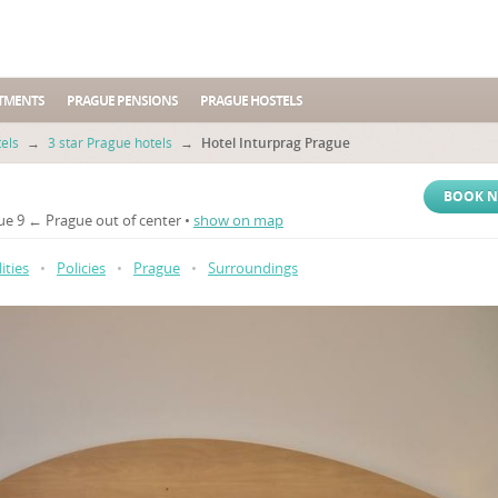
TMENTS
PRAGUE PENSIONS
PRAGUE HOSTELS
els
→
3 star Prague hotels
→
Hotel Inturprag Prague
BOOK 
ue 9 ← Prague out of center •
show on map
lities
•
Policies
•
Prague
•
Surroundings