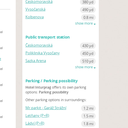
Českomoravská
380 yd
Vysočanská
490 yd
Kolbenova
0.8 mi
show more
el
Public transport station
Českomoravská
430 yd
el
Poliklinika Vysočany
450 yd
e
Sazka Arena
510 yd
show more
el
Parking / Parking possibility
el
Hotel Inturprag
offers its own parking
options:
Parking possibility
Other parking options in surroundings:
el
Mr.parkit - Garáž Strážní
1.2 mi
Letňany (P+R)
1.5 mi
el
Ládví (P+R)
1.8 mi