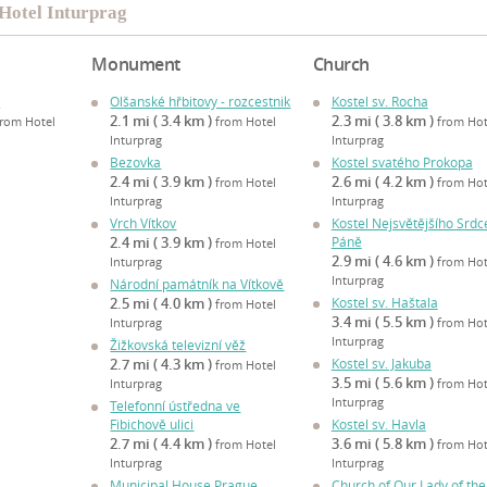
 Hotel Inturprag
Monument
Church
l
Olšanské hřbitovy - rozcestnik
Kostel sv. Rocha
2.1 mi ( 3.4 km )
2.3 mi ( 3.8 km )
from Hotel
from Hotel
from Hot
Inturprag
Inturprag
Bezovka
Kostel svatého Prokopa
2.4 mi ( 3.9 km )
2.6 mi ( 4.2 km )
from Hotel
from Hot
Inturprag
Inturprag
Vrch Vítkov
Kostel Nejsvětějšího Srdc
2.4 mi ( 3.9 km )
Páně
from Hotel
2.9 mi ( 4.6 km )
Inturprag
from Hot
Inturprag
Národní památník na Vítkově
2.5 mi ( 4.0 km )
Kostel sv. Haštala
from Hotel
3.4 mi ( 5.5 km )
Inturprag
from Hot
Inturprag
Žižkovská televizní věž
2.7 mi ( 4.3 km )
Kostel sv. Jakuba
from Hotel
3.5 mi ( 5.6 km )
Inturprag
from Hot
Inturprag
Telefonní ústředna ve
Fibichově ulici
Kostel sv. Havla
2.7 mi ( 4.4 km )
3.6 mi ( 5.8 km )
from Hotel
from Hot
Inturprag
Inturprag
Municipal House Prague
Church of Our Lady of the