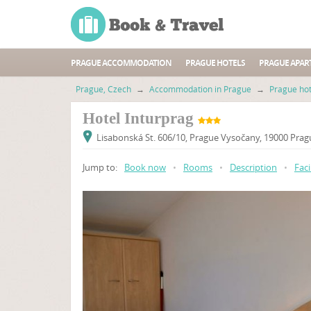
PRAGUE ACCOMMODATION
PRAGUE HOTELS
PRAGUE APAR
Prague, Czech
→
Accommodation in Prague
→
Prague hot
Hotel Inturprag
Lisabonská St. 606/10, Prague Vysočany, 19000 Prag
Jump to:
Book now
•
Rooms
•
Description
•
Faci