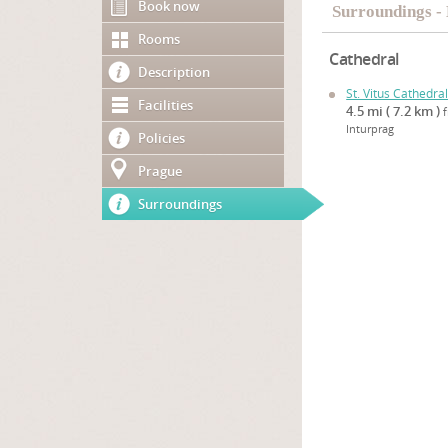
Book now
Surroundings -
Rooms
Cathedral
Description
St. Vitus Cathedra
Facilities
4.5 mi ( 7.2 km )
Inturprag
Policies
Prague
Surroundings