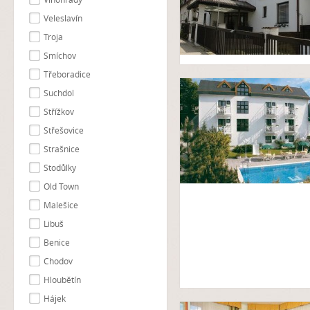
Veleslavín
Troja
Smíchov
Třeboradice
Suchdol
Střížkov
Střešovice
Strašnice
Stodůlky
Old Town
Malešice
Libuš
Benice
Chodov
Hloubětín
Hájek