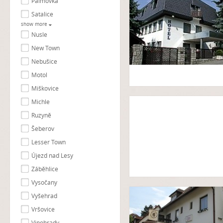
Palmovka
Satalice
show more
Nusle
New Town
Nebušice
Motol
Miškovice
Michle
Ruzyně
Šeberov
Lesser Town
Újezd nad Lesy
Záběhlice
Vysočany
Vyšehrad
Vršovice
Vinohrady