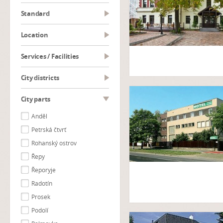
Standard
Location
Services / Facilities
City districts
City parts
Anděl
Petrská čtvrť
Rohanský ostrov
Řepy
Řeporyje
Radotín
Prosek
Podolí