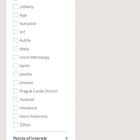
Letňany
Kyje
Kunratice
Krč
Košíře
Kbely
Horní Měcholupy
Karlín
Josefov
Jinonice
Prague Castle District
Hostivař
Hostavice
Horní Počernice
Žižkov
Points of interest