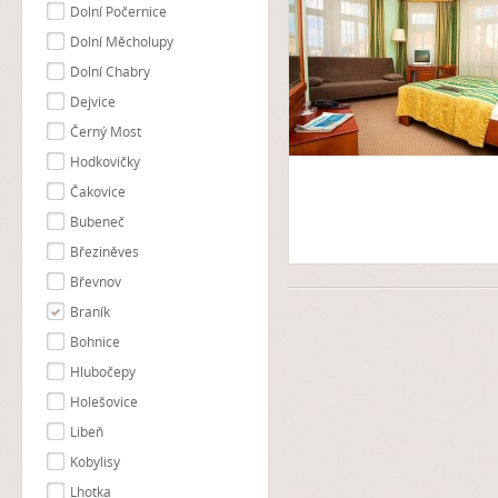
Dolní Počernice
Dolní Měcholupy
Dolní Chabry
Dejvice
Černý Most
Hodkovičky
Čakovice
Bubeneč
Březiněves
Břevnov
Braník
Bohnice
Hlubočepy
Holešovice
Libeň
Kobylisy
Lhotka